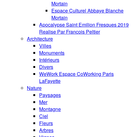
Mortain
Espace Culturel Abbaye Blanche
Mortain
Apocalypse Saint Emilion Fresques 2019
Realise Par Francois Peltier
Architecture
Villes
Monuments
Intérieurs
Divers
WeWork Espace CoWorking Paris
LaFayette
Nature
Paysages
Mer
Montagne
Ciel
Fleurs
Arbres