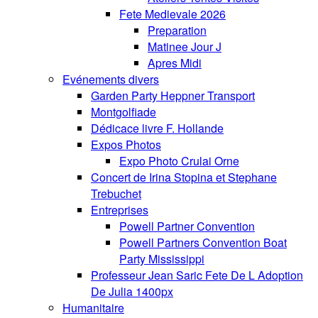
Fete Medievale 2026
Preparation
Matinee Jour J
Apres Midi
Evénements divers
Garden Party Heppner Transport
Montgolfiade
Dédicace livre F. Hollande
Expos Photos
Expo Photo Crulai Orne
Concert de Irina Stopina et Stephane
Trebuchet
Entreprises
Powell Partner Convention
Powell Partners Convention Boat
Party Mississippi
Professeur Jean Saric Fete De L Adoption
De Julia 1400px
Humanitaire