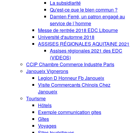
La subsidiarité
Qu'est-ce que le bien commun ?
Damien Ferré, un patron engagé au
service de l´homme
Messe de rentrée 2018 EDC Libourne
Université d'automne 2018
ASSISES RÉGIONALES AQUITAINE 2021
Assises régionales 2021 des EDC
(VIDEOS)
CCIP Chambre Commerce Industrie Paris
Janoueix Vignerons
Legion D Honneur Fb Janoueix
Visite Commercants Chinois Chez
Janoueix
Tourisme
Hôtels
Exemple communication gites
Gîtes
Voyages
Sites touristiques