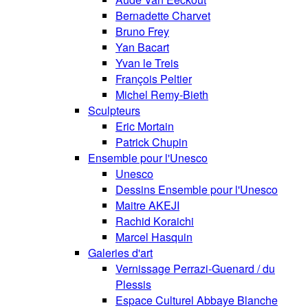
Bernadette Charvet
Bruno Frey
Yan Bacart
Yvan le Treis
François Peltier
Michel Remy-Bieth
Sculpteurs
Eric Mortain
Patrick Chupin
Ensemble pour l'Unesco
Unesco
Dessins Ensemble pour l'Unesco
Maitre AKEJI
Rachid Koraichi
Marcel Hasquin
Galeries d'art
Vernissage Perrazi-Guenard / du
Plessis
Espace Culturel Abbaye Blanche