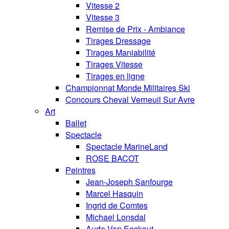
Vitesse 2
Vitesse 3
Remise de Prix - Ambiance
Tirages Dressage
Tirages Maniabilité
Tirages Vitesse
Tirages en ligne
Championnat Monde Militaires Ski
Concours Cheval Verneuil Sur Avre
Art
Ballet
Spectacle
Spectacle MarineLand
ROSE BACOT
Peintres
Jean-Joseph Sanfourge
Marcel Hasquin
Ingrid de Comtes
Michael Lonsdal
Aude Van Eeckout