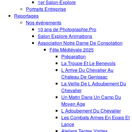
1er Salon-Explore
Portraits Entreprise
Reportages
Nos événements
10 ans de Photographie.Pro
Salon Explore Animations
Association Notre Dame De Consolation
Fête Médiévale 2025
Préparation
La Troupe Et Le Benevols
L Arrive Du Chevalier Au
Chateau De Genissac
La Veille De L Adoubement Du
Chevalier
Un Matin Dans Un Camp Du
Moyen Age
L Adoubement Du Chevalier
Les Combats Armes En Epais Et
Lance
Ateliers Tentes Visites