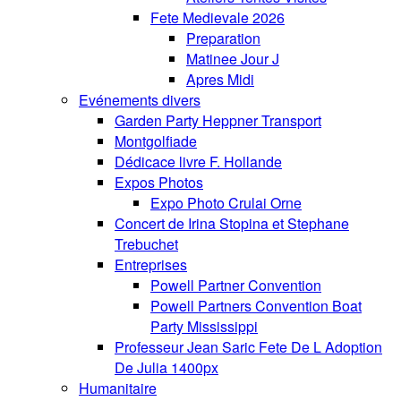
Fete Medievale 2026
Preparation
Matinee Jour J
Apres Midi
Evénements divers
Garden Party Heppner Transport
Montgolfiade
Dédicace livre F. Hollande
Expos Photos
Expo Photo Crulai Orne
Concert de Irina Stopina et Stephane
Trebuchet
Entreprises
Powell Partner Convention
Powell Partners Convention Boat
Party Mississippi
Professeur Jean Saric Fete De L Adoption
De Julia 1400px
Humanitaire