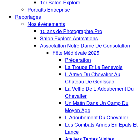
1er Salon-Explore
Portraits Entreprise
Reportages
Nos événements
10 ans de Photographie.Pro
Salon Explore Animations
Association Notre Dame De Consolation
Fête Médiévale 2025
Préparation
La Troupe Et Le Benevols
L Arrive Du Chevalier Au
Chateau De Genissac
La Veille De L Adoubement Du
Chevalier
Un Matin Dans Un Camp Du
Moyen Age
L Adoubement Du Chevalier
Les Combats Armes En Epais Et
Lance
Ateliers Tentes Visites