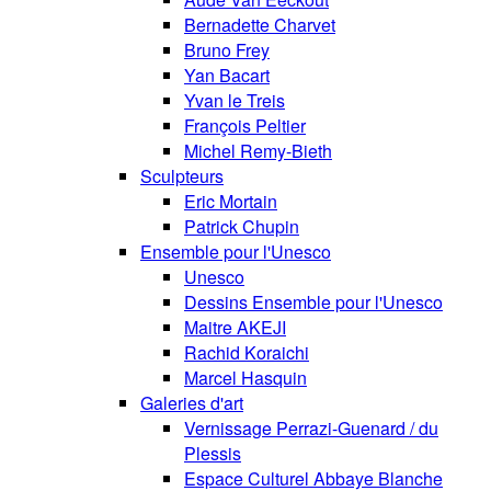
Bernadette Charvet
Bruno Frey
Yan Bacart
Yvan le Treis
François Peltier
Michel Remy-Bieth
Sculpteurs
Eric Mortain
Patrick Chupin
Ensemble pour l'Unesco
Unesco
Dessins Ensemble pour l'Unesco
Maitre AKEJI
Rachid Koraichi
Marcel Hasquin
Galeries d'art
Vernissage Perrazi-Guenard / du
Plessis
Espace Culturel Abbaye Blanche