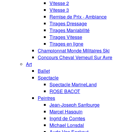
Vitesse 2
Vitesse 3
Remise de Prix - Ambiance
Tirages Dressage
Tirages Maniabilité
Tirages Vitesse
Tirages en ligne
Championnat Monde Militaires Ski
Concours Cheval Verneuil Sur Avre
Art
Ballet
Spectacle
Spectacle MarineLand
ROSE BACOT
Peintres
Jean-Joseph Sanfourge
Marcel Hasquin
Ingrid de Comtes
Michael Lonsdal
Aude Van Eeckout