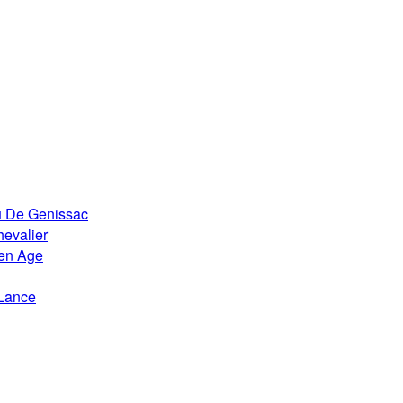
u De Genissac
evalier
en Age
Lance