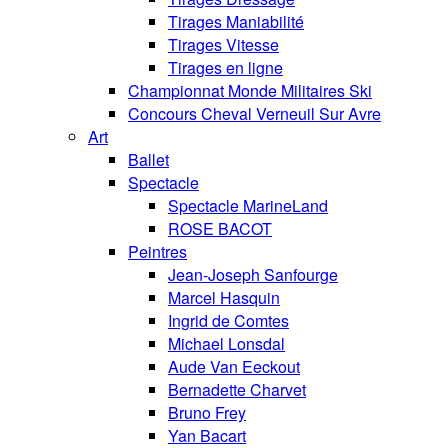
Tirages Maniabilité
Tirages Vitesse
Tirages en ligne
Championnat Monde Militaires Ski
Concours Cheval Verneuil Sur Avre
Art
Ballet
Spectacle
Spectacle MarineLand
ROSE BACOT
Peintres
Jean-Joseph Sanfourge
Marcel Hasquin
Ingrid de Comtes
Michael Lonsdal
Aude Van Eeckout
Bernadette Charvet
Bruno Frey
Yan Bacart