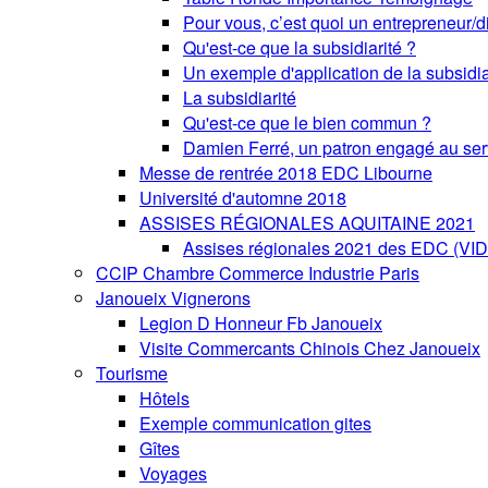
Pour vous, c’est quoi un entrepreneur/di
Qu'est-ce que la subsidiarité ?
Un exemple d'application de la subsidia
La subsidiarité
Qu'est-ce que le bien commun ?
Damien Ferré, un patron engagé au se
Messe de rentrée 2018 EDC Libourne
Université d'automne 2018
ASSISES RÉGIONALES AQUITAINE 2021
Assises régionales 2021 des EDC (VI
CCIP Chambre Commerce Industrie Paris
Janoueix Vignerons
Legion D Honneur Fb Janoueix
Visite Commercants Chinois Chez Janoueix
Tourisme
Hôtels
Exemple communication gites
Gîtes
Voyages