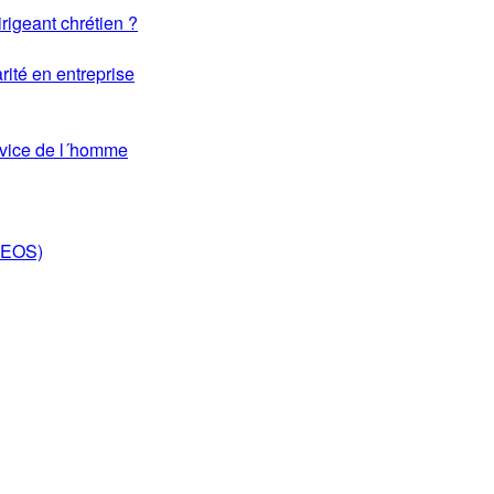
rigeant chrétien ?
rité en entreprise
rvice de l´homme
DEOS)