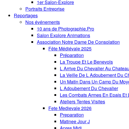
1er Salon-Explore
Portraits Entreprise
Reportages
Nos événements
10 ans de Photographie.Pro
Salon Explore Animations
Association Notre Dame De Consolation
Fête Médiévale 2025
Préparation
La Troupe Et Le Benevols
L Arrive Du Chevalier Au Chatea
La Veille De L Adoubement Du Ch
Un Matin Dans Un Camp Du Moy
L Adoubement Du Chevalier
Les Combats Armes En Epais Et 
Ateliers Tentes Visites
Fete Medievale 2026
Preparation
Matinee Jour J
Apres Midi