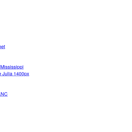
het
Mississippi
e Julia 1400px
ANC