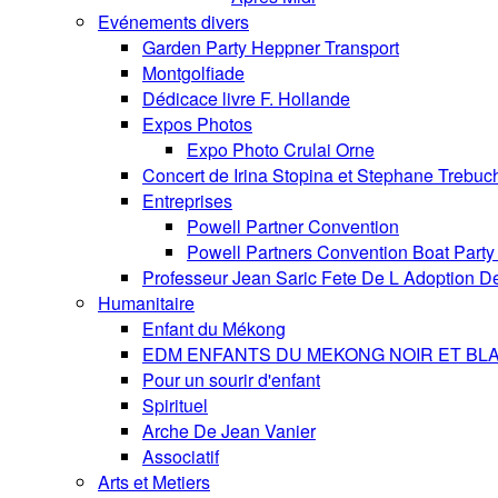
Evénements divers
Garden Party Heppner Transport
Montgolfiade
Dédicace livre F. Hollande
Expos Photos
Expo Photo Crulai Orne
Concert de Irina Stopina et Stephane Trebuc
Entreprises
Powell Partner Convention
Powell Partners Convention Boat Party 
Professeur Jean Saric Fete De L Adoption D
Humanitaire
Enfant du Mékong
EDM ENFANTS DU MEKONG NOIR ET BL
Pour un sourir d'enfant
Spirituel
Arche De Jean Vanier
Associatif
Arts et Metiers