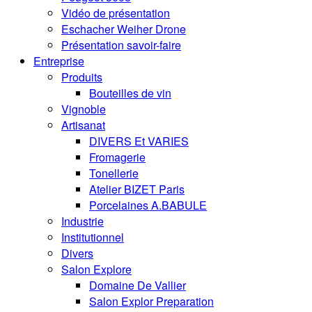
Vidéo de présentation
Eschacher Weiher Drone
Présentation savoir-faire
Entreprise
Produits
Bouteilles de vin
Vignoble
Artisanat
DIVERS Et VARIES
Fromagerie
Tonellerie
Atelier BIZET Paris
Porcelaines A.BABULE
Industrie
Institutionnel
Divers
Salon Explore
Domaine De Vallier
Salon Explor Preparation