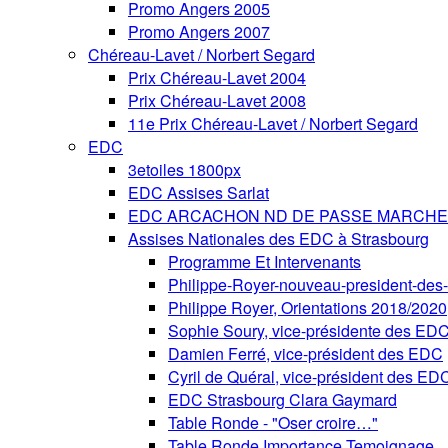
Promo Angers 2005
Promo Angers 2007
Chéreau-Lavet / Norbert Segard
Prix Chéreau-Lavet 2004
Prix Chéreau-Lavet 2008
11e Prix Chéreau-Lavet / Norbert Segard
EDC
3etoiles 1800px
EDC Assises Sarlat
EDC ARCACHON ND DE PASSE MARCHE 
Assises Nationales des EDC à Strasbourg
Programme Et Intervenants
Philippe-Royer-nouveau-president-de
Philippe Royer, Orientations 2018/2020
Sophie Soury, vice-présidente des ED
Damien Ferré, vice-président des EDC
Cyril de Quéral, vice-président des ED
EDC Strasbourg Clara Gaymard
Table Ronde - "Oser croire…"
Table Ronde Importance Temoignage