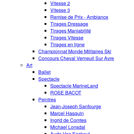
Vitesse 2
Vitesse 3
Remise de Prix - Ambiance
Tirages Dressage
Tirages Maniabilité
Tirages Vitesse
Tirages en ligne
Championnat Monde Militaires Ski
Concours Cheval Verneuil Sur Avre
Art
Ballet
Spectacle
Spectacle MarineLand
ROSE BACOT
Peintres
Jean-Joseph Sanfourge
Marcel Hasquin
Ingrid de Comtes
Michael Lonsdal
Aude Van Eeckout