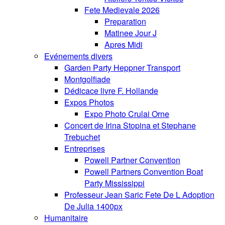
Fete Medievale 2026
Preparation
Matinee Jour J
Apres Midi
Evénements divers
Garden Party Heppner Transport
Montgolfiade
Dédicace livre F. Hollande
Expos Photos
Expo Photo Crulai Orne
Concert de Irina Stopina et Stephane
Trebuchet
Entreprises
Powell Partner Convention
Powell Partners Convention Boat
Party Mississippi
Professeur Jean Saric Fete De L Adoption
De Julia 1400px
Humanitaire