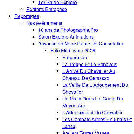
1er Salon-Explore
Portraits Entreprise
Reportages
Nos événements
10 ans de Photographie.Pro
Salon Explore Animations
Association Notre Dame De Consolation
Fête Médiévale 2025
Préparation
La Troupe Et Le Benevols
L Arrive Du Chevalier Au
Chateau De Genissac
La Veille De L Adoubement Du
Chevalier
Un Matin Dans Un Camp Du
Moyen Age
L Adoubement Du Chevalier
Les Combats Armes En Epais Et
Lance
Ateliers Tentes Visites