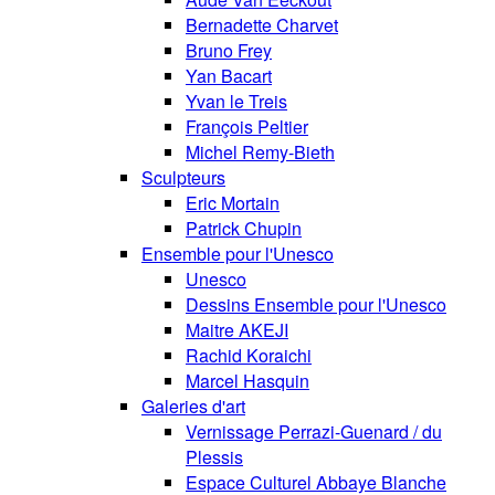
Bernadette Charvet
Bruno Frey
Yan Bacart
Yvan le Treis
François Peltier
Michel Remy-Bieth
Sculpteurs
Eric Mortain
Patrick Chupin
Ensemble pour l'Unesco
Unesco
Dessins Ensemble pour l'Unesco
Maitre AKEJI
Rachid Koraichi
Marcel Hasquin
Galeries d'art
Vernissage Perrazi-Guenard / du
Plessis
Espace Culturel Abbaye Blanche