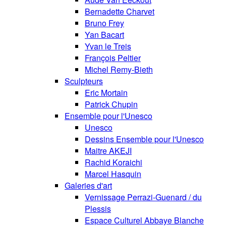
Bernadette Charvet
Bruno Frey
Yan Bacart
Yvan le Treis
François Peltier
Michel Remy-Bieth
Sculpteurs
Eric Mortain
Patrick Chupin
Ensemble pour l'Unesco
Unesco
Dessins Ensemble pour l'Unesco
Maitre AKEJI
Rachid Koraichi
Marcel Hasquin
Galeries d'art
Vernissage Perrazi-Guenard / du
Plessis
Espace Culturel Abbaye Blanche