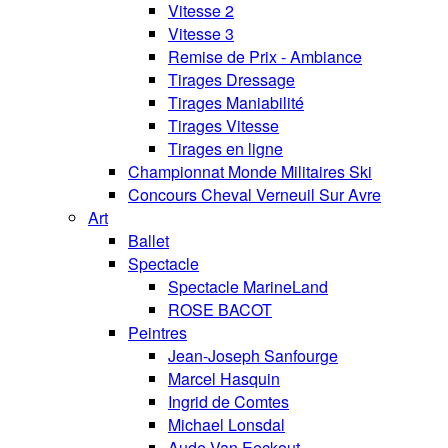
Vitesse 2
Vitesse 3
Remise de Prix - Ambiance
Tirages Dressage
Tirages Maniabilité
Tirages Vitesse
Tirages en ligne
Championnat Monde Militaires Ski
Concours Cheval Verneuil Sur Avre
Art
Ballet
Spectacle
Spectacle MarineLand
ROSE BACOT
Peintres
Jean-Joseph Sanfourge
Marcel Hasquin
Ingrid de Comtes
Michael Lonsdal
Aude Van Eeckout