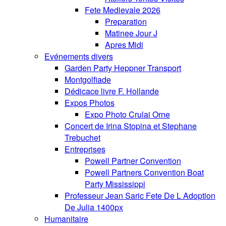
Fete Medievale 2026
Preparation
Matinee Jour J
Apres Midi
Evénements divers
Garden Party Heppner Transport
Montgolfiade
Dédicace livre F. Hollande
Expos Photos
Expo Photo Crulai Orne
Concert de Irina Stopina et Stephane
Trebuchet
Entreprises
Powell Partner Convention
Powell Partners Convention Boat
Party Mississippi
Professeur Jean Saric Fete De L Adoption
De Julia 1400px
Humanitaire