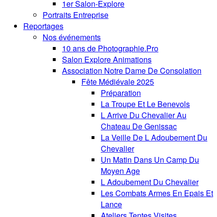
1er Salon-Explore
Portraits Entreprise
Reportages
Nos événements
10 ans de Photographie.Pro
Salon Explore Animations
Association Notre Dame De Consolation
Fête Médiévale 2025
Préparation
La Troupe Et Le Benevols
L Arrive Du Chevalier Au
Chateau De Genissac
La Veille De L Adoubement Du
Chevalier
Un Matin Dans Un Camp Du
Moyen Age
L Adoubement Du Chevalier
Les Combats Armes En Epais Et
Lance
Ateliers Tentes Visites