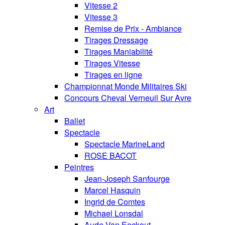
Vitesse 2
Vitesse 3
Remise de Prix - Ambiance
Tirages Dressage
Tirages Maniabilité
Tirages Vitesse
Tirages en ligne
Championnat Monde Militaires Ski
Concours Cheval Verneuil Sur Avre
Art
Ballet
Spectacle
Spectacle MarineLand
ROSE BACOT
Peintres
Jean-Joseph Sanfourge
Marcel Hasquin
Ingrid de Comtes
Michael Lonsdal
Aude Van Eeckout