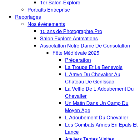
1er Salon-Explore
Portraits Entreprise
Reportages
Nos événements
10 ans de Photographie.Pro
Salon Explore Animations
Association Notre Dame De Consolation
Fête Médiévale 2025
Préparation
La Troupe Et Le Benevols
L Arrive Du Chevalier Au
Chateau De Genissac
La Veille De L Adoubement Du
Chevalier
Un Matin Dans Un Camp Du
Moyen Age
L Adoubement Du Chevalier
Les Combats Armes En Epais Et
Lance
Ateliers Tentes Visites