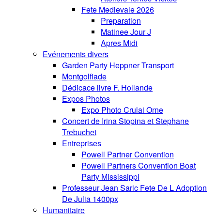
Fete Medievale 2026
Preparation
Matinee Jour J
Apres Midi
Evénements divers
Garden Party Heppner Transport
Montgolfiade
Dédicace livre F. Hollande
Expos Photos
Expo Photo Crulai Orne
Concert de Irina Stopina et Stephane
Trebuchet
Entreprises
Powell Partner Convention
Powell Partners Convention Boat
Party Mississippi
Professeur Jean Saric Fete De L Adoption
De Julia 1400px
Humanitaire