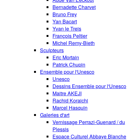
Bernadette Charvet
Bruno Frey
Yan Bacart
Yvan le Treis
François Peltier
Michel Remy-Bieth
Sculpteurs
Eric Mortain
Patrick Chupin
Ensemble pour l'Unesco
Unesco
Dessins Ensemble pour l'Unesco
Maitre AKEJI
Rachid Koraichi
Marcel Hasquin
Galeries d'art
Vernissage Perrazi-Guenard / du
Plessis
Espace Culturel Abbaye Blanche