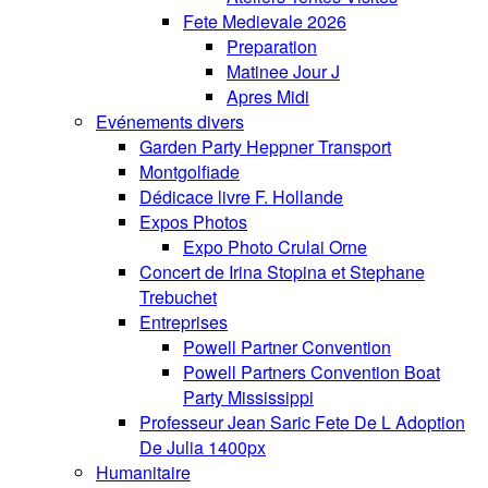
Fete Medievale 2026
Preparation
Matinee Jour J
Apres Midi
Evénements divers
Garden Party Heppner Transport
Montgolfiade
Dédicace livre F. Hollande
Expos Photos
Expo Photo Crulai Orne
Concert de Irina Stopina et Stephane
Trebuchet
Entreprises
Powell Partner Convention
Powell Partners Convention Boat
Party Mississippi
Professeur Jean Saric Fete De L Adoption
De Julia 1400px
Humanitaire