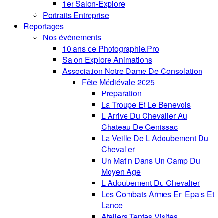
1er Salon-Explore
Portraits Entreprise
Reportages
Nos événements
10 ans de Photographie.Pro
Salon Explore Animations
Association Notre Dame De Consolation
Fête Médiévale 2025
Préparation
La Troupe Et Le Benevols
L Arrive Du Chevalier Au
Chateau De Genissac
La Veille De L Adoubement Du
Chevalier
Un Matin Dans Un Camp Du
Moyen Age
L Adoubement Du Chevalier
Les Combats Armes En Epais Et
Lance
Ateliers Tentes Visites