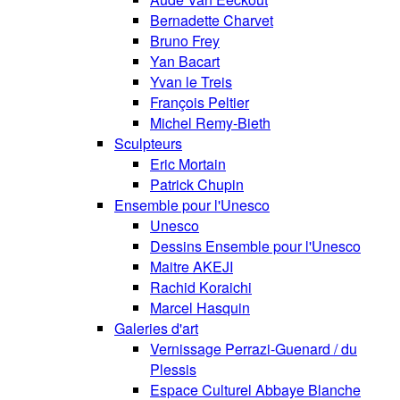
Bernadette Charvet
Bruno Frey
Yan Bacart
Yvan le Treis
François Peltier
Michel Remy-Bieth
Sculpteurs
Eric Mortain
Patrick Chupin
Ensemble pour l'Unesco
Unesco
Dessins Ensemble pour l'Unesco
Maitre AKEJI
Rachid Koraichi
Marcel Hasquin
Galeries d'art
Vernissage Perrazi-Guenard / du
Plessis
Espace Culturel Abbaye Blanche