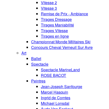
Vitesse 2
Vitesse 3
Remise de Prix - Ambiance
Tirages Dressage
Tirages Maniabilité
Tirages Vitesse
Tirages en ligne
Championnat Monde Militaires Ski
Concours Cheval Verneuil Sur Avre
Art
Ballet
Spectacle
Spectacle MarineLand
ROSE BACOT
Peintres
Jean-Joseph Sanfourge
Marcel Hasquin
Ingrid de Comtes
Michael Lonsdal
Aude Van Eeckout