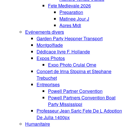
Fete Medievale 2026
Preparation
Matinee Jour J
Apres Midi
Evénements divers
Garden Party Heppner Transport
Montgolfiade
Dédicace livre F. Hollande
Expos Photos
Expo Photo Crulai Orne
Concert de Irina Stopina et Stephane
Trebuchet
Entreprises
Powell Partner Convention
Powell Partners Convention Boat
Party Mississippi
Professeur Jean Saric Fete De L Adoption
De Julia 1400px
Humanitaire