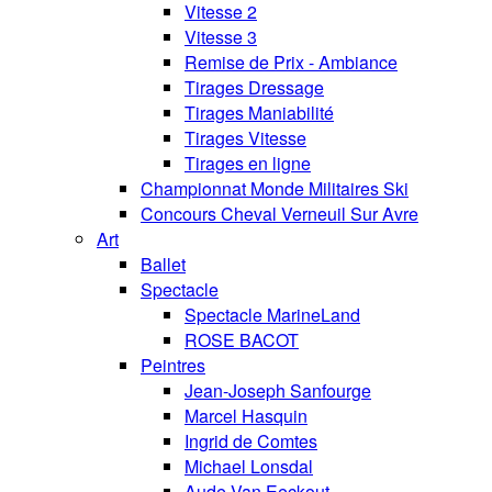
Vitesse 2
Vitesse 3
Remise de Prix - Ambiance
Tirages Dressage
Tirages Maniabilité
Tirages Vitesse
Tirages en ligne
Championnat Monde Militaires Ski
Concours Cheval Verneuil Sur Avre
Art
Ballet
Spectacle
Spectacle MarineLand
ROSE BACOT
Peintres
Jean-Joseph Sanfourge
Marcel Hasquin
Ingrid de Comtes
Michael Lonsdal
Aude Van Eeckout