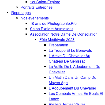
1er Salon-Explore
Portraits Entreprise
Reportages
Nos événements
10 ans de Photographie.Pro
Salon Explore Animations
Association Notre Dame De Consolation
Fête Médiévale 2025
Préparation
La Troupe Et Le Benevols
L Arrive Du Chevalier Au
Chateau De Genissac
La Veille De L Adoubement Du
Chevalier
Un Matin Dans Un Camp Du
Moyen Age
L Adoubement Du Chevalier
Les Combats Armes En Epais Et
Lance
Ateliers Tentes Visites