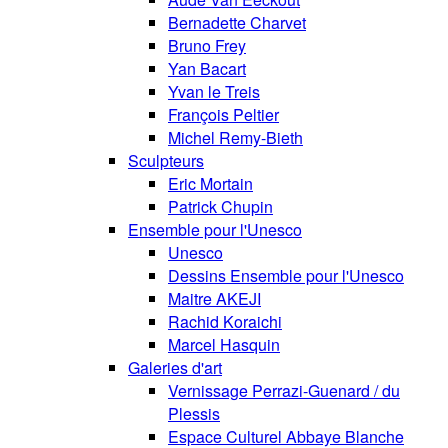
Bernadette Charvet
Bruno Frey
Yan Bacart
Yvan le Treis
François Peltier
Michel Remy-Bieth
Sculpteurs
Eric Mortain
Patrick Chupin
Ensemble pour l'Unesco
Unesco
Dessins Ensemble pour l'Unesco
Maitre AKEJI
Rachid Koraichi
Marcel Hasquin
Galeries d'art
Vernissage Perrazi-Guenard / du
Plessis
Espace Culturel Abbaye Blanche