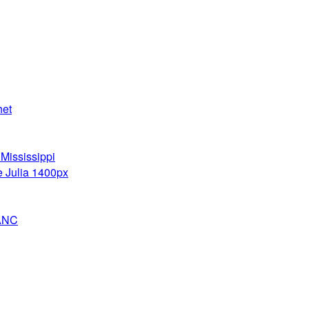
het
Mississippi
e Julia 1400px
ANC