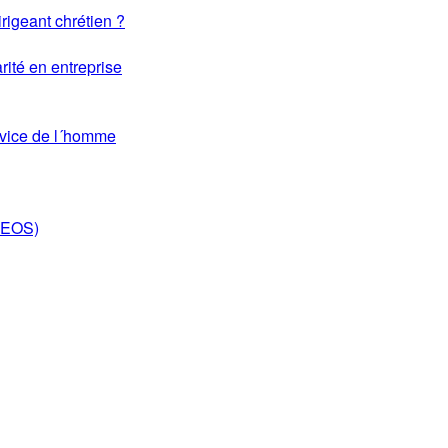
rigeant chrétien ?
rité en entreprise
rvice de l´homme
DEOS)