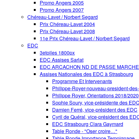
Promo Angers 2005
Promo Angers 2007
Chéreau-Lavet / Norbert Segard
Prix Chéreau-Lavet 2004
Prix Chéreau-Lavet 2008
11e Prix Chéreau-Lavet / Norbert Segard
EDC
3etoiles 1800px
EDC Assises Sarlat
EDC ARCACHON ND DE PASSE MARCHE 
Assises Nationales des EDC à Strasbourg
Programme Et Intervenants
Philippe-Royer-nouveau-president-de
Philippe Royer, Orientations 2018/2020
Sophie Soury, vice-présidente des ED
Damien Ferré, vice-président des EDC
Cyril de Quéral, vice-président des ED
EDC Strasbourg Clara Gaymard
Table Ronde - "Oser croire…"
Table Ronde Importance Temoignage