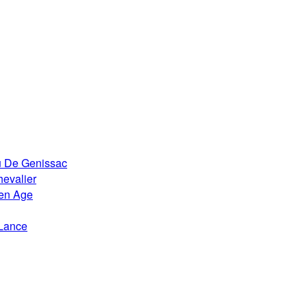
u De Genissac
evalier
en Age
Lance