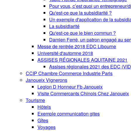
Pour vous, c’est quoi un entrepreneur/di
Qu'est-ce que la subsidiarité ?
Un exemple d'application de la subsidia
La subsidiarité
Qu'est-ce que le bien commun ?
Damien Ferré, un patron engagé au se
Messe de rentrée 2018 EDC Libourne
Université d'automne 2018
ASSISES RÉGIONALES AQUITAINE 2021
Assises régionales 2021 des EDC (VI
CCIP Chambre Commerce Industrie Paris
Janoueix Vignerons
Legion D Honneur Fb Janoueix
Visite Commercants Chinois Chez Janoueix
Tourisme
Hôtels
Exemple communication gites
Gîtes
Voyages