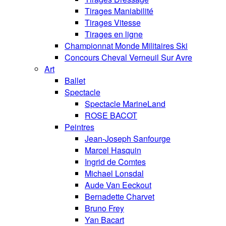
Tirages Maniabilité
Tirages Vitesse
Tirages en ligne
Championnat Monde Militaires Ski
Concours Cheval Verneuil Sur Avre
Art
Ballet
Spectacle
Spectacle MarineLand
ROSE BACOT
Peintres
Jean-Joseph Sanfourge
Marcel Hasquin
Ingrid de Comtes
Michael Lonsdal
Aude Van Eeckout
Bernadette Charvet
Bruno Frey
Yan Bacart