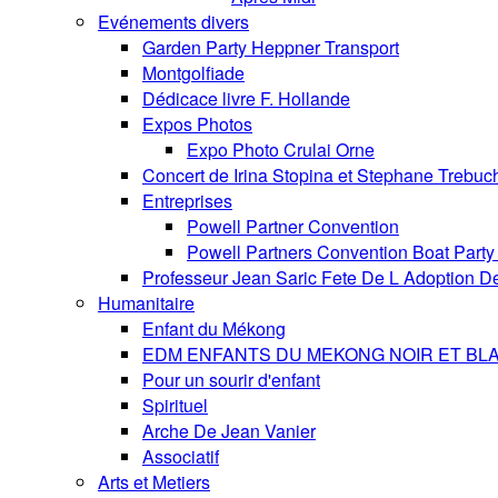
Evénements divers
Garden Party Heppner Transport
Montgolfiade
Dédicace livre F. Hollande
Expos Photos
Expo Photo Crulai Orne
Concert de Irina Stopina et Stephane Trebuc
Entreprises
Powell Partner Convention
Powell Partners Convention Boat Party 
Professeur Jean Saric Fete De L Adoption D
Humanitaire
Enfant du Mékong
EDM ENFANTS DU MEKONG NOIR ET BL
Pour un sourir d'enfant
Spirituel
Arche De Jean Vanier
Associatif
Arts et Metiers