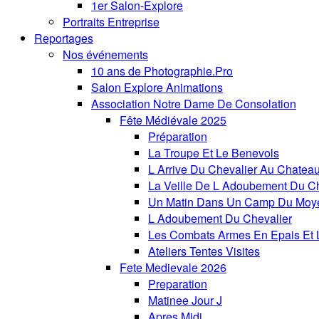
1er Salon-Explore
Portraits Entreprise
Reportages
Nos événements
10 ans de Photographie.Pro
Salon Explore Animations
Association Notre Dame De Consolation
Fête Médiévale 2025
Préparation
La Troupe Et Le Benevols
L Arrive Du Chevalier Au Chatea
La Veille De L Adoubement Du Ch
Un Matin Dans Un Camp Du Moy
L Adoubement Du Chevalier
Les Combats Armes En Epais Et 
Ateliers Tentes Visites
Fete Medievale 2026
Preparation
Matinee Jour J
Apres Midi