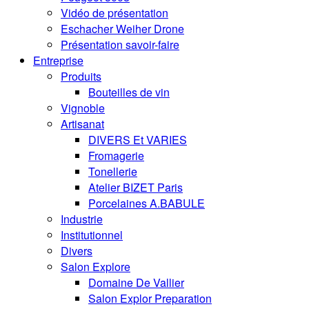
Vidéo de présentation
Eschacher Weiher Drone
Présentation savoir-faire
Entreprise
Produits
Bouteilles de vin
Vignoble
Artisanat
DIVERS Et VARIES
Fromagerie
Tonellerie
Atelier BIZET Paris
Porcelaines A.BABULE
Industrie
Institutionnel
Divers
Salon Explore
Domaine De Vallier
Salon Explor Preparation