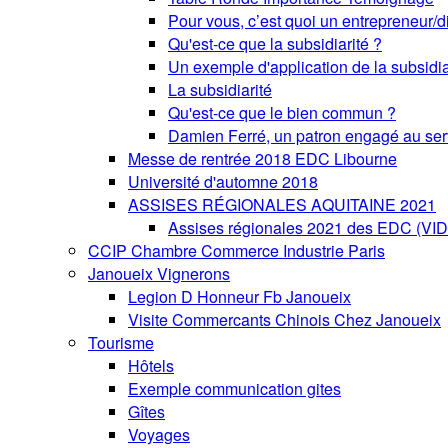
Pour vous, c’est quoi un entrepreneur/di
Qu'est-ce que la subsidiarité ?
Un exemple d'application de la subsidia
La subsidiarité
Qu'est-ce que le bien commun ?
Damien Ferré, un patron engagé au se
Messe de rentrée 2018 EDC Libourne
Université d'automne 2018
ASSISES RÉGIONALES AQUITAINE 2021
Assises régionales 2021 des EDC (VI
CCIP Chambre Commerce Industrie Paris
Janoueix Vignerons
Legion D Honneur Fb Janoueix
Visite Commercants Chinois Chez Janoueix
Tourisme
Hôtels
Exemple communication gites
Gîtes
Voyages