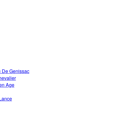
u De Genissac
evalier
en Age
Lance