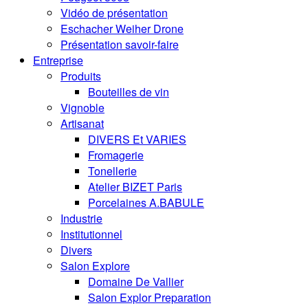
Vidéo de présentation
Eschacher Weiher Drone
Présentation savoir-faire
Entreprise
Produits
Bouteilles de vin
Vignoble
Artisanat
DIVERS Et VARIES
Fromagerie
Tonellerie
Atelier BIZET Paris
Porcelaines A.BABULE
Industrie
Institutionnel
Divers
Salon Explore
Domaine De Vallier
Salon Explor Preparation