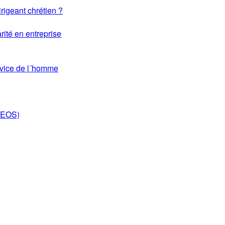
rigeant chrétien ?
rité en entreprise
rvice de l´homme
DEOS)