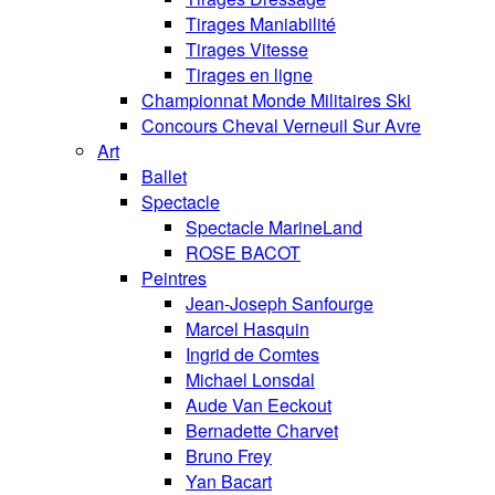
Tirages Maniabilité
Tirages Vitesse
Tirages en ligne
Championnat Monde Militaires Ski
Concours Cheval Verneuil Sur Avre
Art
Ballet
Spectacle
Spectacle MarineLand
ROSE BACOT
Peintres
Jean-Joseph Sanfourge
Marcel Hasquin
Ingrid de Comtes
Michael Lonsdal
Aude Van Eeckout
Bernadette Charvet
Bruno Frey
Yan Bacart