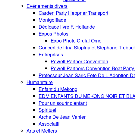
Evénements divers
Garden Party Heppner Transport
Montgolfiade
Dédicace livre F. Hollande
Expos Photos
Expo Photo Crulai Orne
Concert de Irina Stopina et Stephane Trebuc
Entreprises
Powell Partner Convention
Powell Partners Convention Boat Party 
Professeur Jean Saric Fete De L Adoption D
Humanitaire
Enfant du Mékong
EDM ENFANTS DU MEKONG NOIR ET BL
Pour un sourir d'enfant
Spirituel
Arche De Jean Vanier
Associatif
Arts et Metiers