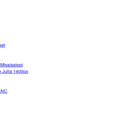
het
Mississippi
e Julia 1400px
ANC