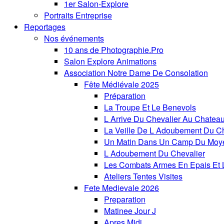
1er Salon-Explore
Portraits Entreprise
Reportages
Nos événements
10 ans de Photographie.Pro
Salon Explore Animations
Association Notre Dame De Consolation
Fête Médiévale 2025
Préparation
La Troupe Et Le Benevols
L Arrive Du Chevalier Au Chatea
La Veille De L Adoubement Du Ch
Un Matin Dans Un Camp Du Moy
L Adoubement Du Chevalier
Les Combats Armes En Epais Et 
Ateliers Tentes Visites
Fete Medievale 2026
Preparation
Matinee Jour J
Apres Midi