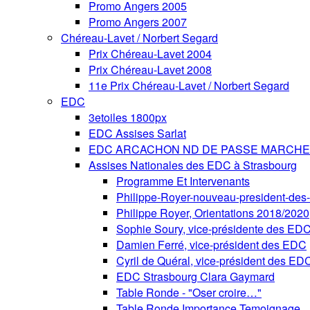
Promo Angers 2005
Promo Angers 2007
Chéreau-Lavet / Norbert Segard
Prix Chéreau-Lavet 2004
Prix Chéreau-Lavet 2008
11e Prix Chéreau-Lavet / Norbert Segard
EDC
3etoiles 1800px
EDC Assises Sarlat
EDC ARCACHON ND DE PASSE MARCHE 
Assises Nationales des EDC à Strasbourg
Programme Et Intervenants
Philippe-Royer-nouveau-president-de
Philippe Royer, Orientations 2018/2020
Sophie Soury, vice-présidente des ED
Damien Ferré, vice-président des EDC
Cyril de Quéral, vice-président des ED
EDC Strasbourg Clara Gaymard
Table Ronde - "Oser croire…"
Table Ronde Importance Temoignage