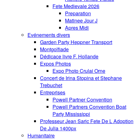
Fete Medievale 2026
Preparation
Matinee Jour J
Apres Midi
Evénements divers
Garden Party Heppner Transport
Montgolfiade
Dédicace livre F. Hollande
Expos Photos
Expo Photo Crulai Orne
Concert de Irina Stopina et Stephane
Trebuchet
Entreprises
Powell Partner Convention
Powell Partners Convention Boat
Party Mississippi
Professeur Jean Saric Fete De L Adoption
De Julia 1400px
Humanitaire