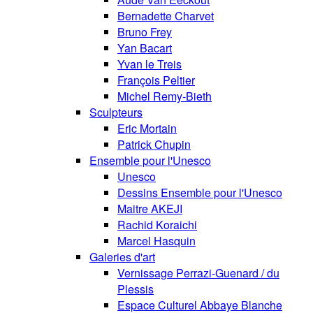
Bernadette Charvet
Bruno Frey
Yan Bacart
Yvan le Treis
François Peltier
Michel Remy-Bieth
Sculpteurs
Eric Mortain
Patrick Chupin
Ensemble pour l'Unesco
Unesco
Dessins Ensemble pour l'Unesco
Maitre AKEJI
Rachid Koraichi
Marcel Hasquin
Galeries d'art
Vernissage Perrazi-Guenard / du
Plessis
Espace Culturel Abbaye Blanche