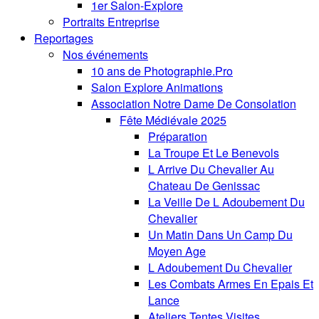
1er Salon-Explore
Portraits Entreprise
Reportages
Nos événements
10 ans de Photographie.Pro
Salon Explore Animations
Association Notre Dame De Consolation
Fête Médiévale 2025
Préparation
La Troupe Et Le Benevols
L Arrive Du Chevalier Au
Chateau De Genissac
La Veille De L Adoubement Du
Chevalier
Un Matin Dans Un Camp Du
Moyen Age
L Adoubement Du Chevalier
Les Combats Armes En Epais Et
Lance
Ateliers Tentes Visites