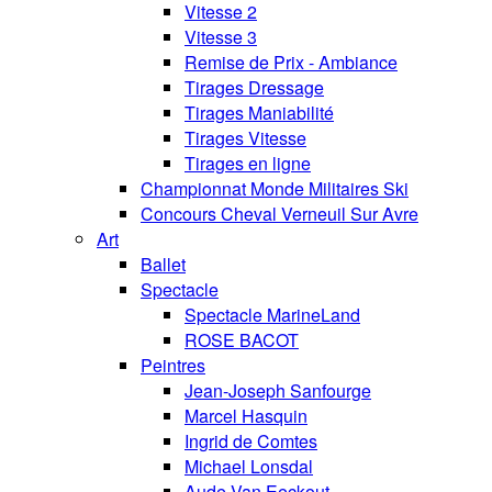
Vitesse 2
Vitesse 3
Remise de Prix - Ambiance
Tirages Dressage
Tirages Maniabilité
Tirages Vitesse
Tirages en ligne
Championnat Monde Militaires Ski
Concours Cheval Verneuil Sur Avre
Art
Ballet
Spectacle
Spectacle MarineLand
ROSE BACOT
Peintres
Jean-Joseph Sanfourge
Marcel Hasquin
Ingrid de Comtes
Michael Lonsdal
Aude Van Eeckout