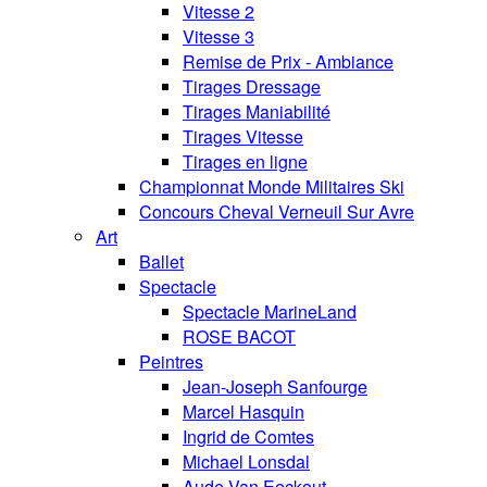
Vitesse 2
Vitesse 3
Remise de Prix - Ambiance
Tirages Dressage
Tirages Maniabilité
Tirages Vitesse
Tirages en ligne
Championnat Monde Militaires Ski
Concours Cheval Verneuil Sur Avre
Art
Ballet
Spectacle
Spectacle MarineLand
ROSE BACOT
Peintres
Jean-Joseph Sanfourge
Marcel Hasquin
Ingrid de Comtes
Michael Lonsdal
Aude Van Eeckout