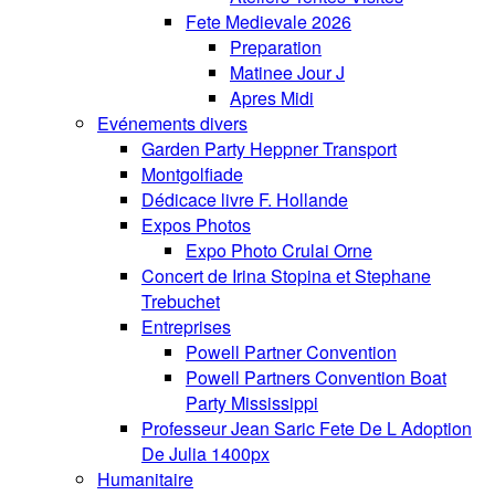
Fete Medievale 2026
Preparation
Matinee Jour J
Apres Midi
Evénements divers
Garden Party Heppner Transport
Montgolfiade
Dédicace livre F. Hollande
Expos Photos
Expo Photo Crulai Orne
Concert de Irina Stopina et Stephane
Trebuchet
Entreprises
Powell Partner Convention
Powell Partners Convention Boat
Party Mississippi
Professeur Jean Saric Fete De L Adoption
De Julia 1400px
Humanitaire