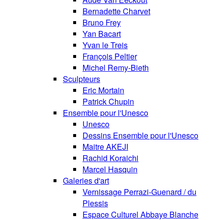
Bernadette Charvet
Bruno Frey
Yan Bacart
Yvan le Treis
François Peltier
Michel Remy-Bieth
Sculpteurs
Eric Mortain
Patrick Chupin
Ensemble pour l'Unesco
Unesco
Dessins Ensemble pour l'Unesco
Maitre AKEJI
Rachid Koraichi
Marcel Hasquin
Galeries d'art
Vernissage Perrazi-Guenard / du
Plessis
Espace Culturel Abbaye Blanche