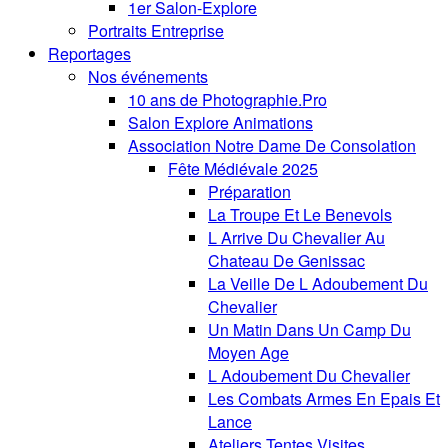
1er Salon-Explore
Portraits Entreprise
Reportages
Nos événements
10 ans de Photographie.Pro
Salon Explore Animations
Association Notre Dame De Consolation
Fête Médiévale 2025
Préparation
La Troupe Et Le Benevols
L Arrive Du Chevalier Au
Chateau De Genissac
La Veille De L Adoubement Du
Chevalier
Un Matin Dans Un Camp Du
Moyen Age
L Adoubement Du Chevalier
Les Combats Armes En Epais Et
Lance
Ateliers Tentes Visites