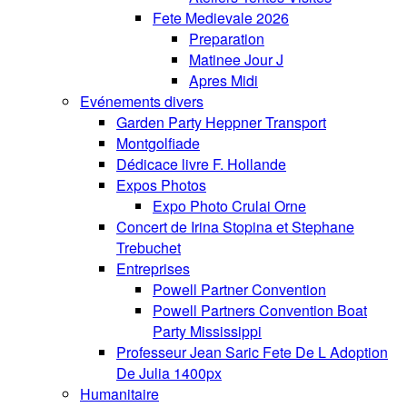
Fete Medievale 2026
Preparation
Matinee Jour J
Apres Midi
Evénements divers
Garden Party Heppner Transport
Montgolfiade
Dédicace livre F. Hollande
Expos Photos
Expo Photo Crulai Orne
Concert de Irina Stopina et Stephane
Trebuchet
Entreprises
Powell Partner Convention
Powell Partners Convention Boat
Party Mississippi
Professeur Jean Saric Fete De L Adoption
De Julia 1400px
Humanitaire