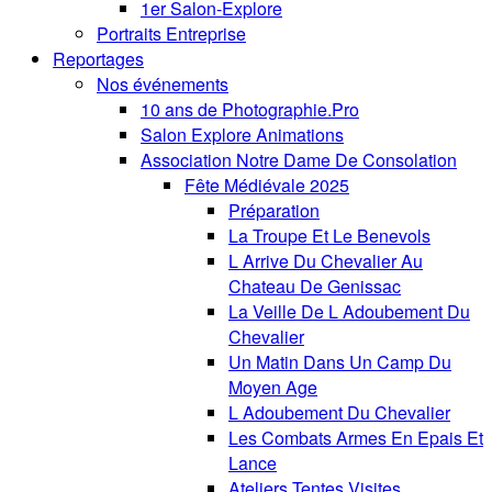
1er Salon-Explore
Portraits Entreprise
Reportages
Nos événements
10 ans de Photographie.Pro
Salon Explore Animations
Association Notre Dame De Consolation
Fête Médiévale 2025
Préparation
La Troupe Et Le Benevols
L Arrive Du Chevalier Au
Chateau De Genissac
La Veille De L Adoubement Du
Chevalier
Un Matin Dans Un Camp Du
Moyen Age
L Adoubement Du Chevalier
Les Combats Armes En Epais Et
Lance
Ateliers Tentes Visites