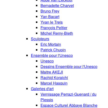
Bernadette Charvet
Bruno Frey
Yan Bacart
Yvan le Treis
François Peltier
Michel Remy-Bieth
Sculpteurs
Eric Mortain
Patrick Chupin
Ensemble pour l'Unesco
Unesco
Dessins Ensemble pour l'Unesco
Maitre AKEJI
Rachid Koraichi
Marcel Hasquin
Galeries d'art
Vernissage Perrazi-Guenard / du
Plessis
Espace Culturel Abbaye Blanche