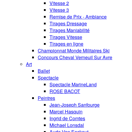
Vitesse 2
Vitesse 3
Remise de Prix - Ambiance
Tirages Dressage
Tirages Maniabilité
Tirages Vitesse
Tirages en ligne
Championnat Monde Militaires Ski
Concours Cheval Verneuil Sur Avre
Art
Ballet
Spectacle
Spectacle MarineLand
ROSE BACOT
Peintres
Jean-Joseph Sanfourge
Marcel Hasquin
Ingrid de Comtes
Michael Lonsdal
Aude Van Eeckout