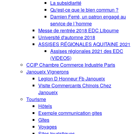
La subsidiarité
Qu'est-ce que le bien commun ?
Damien Ferré, un patron engagé au
service de l´homme
Messe de rentrée 2018 EDC Libourne
Université d'automne 2018
ASSISES RÉGIONALES AQUITAINE 2021
Assises régionales 2021 des EDC
(VIDEOS)
CCIP Chambre Commerce Industrie Paris
Janoueix Vignerons
Legion D Honneur Fb Janoueix
Visite Commercants Chinois Chez
Janoueix
Tourisme
Hôtels
Exemple communication gites
Gîtes
Voyages
Sites touristiques