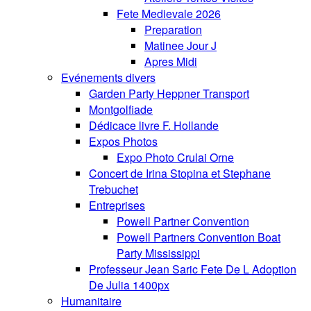
Fete Medievale 2026
Preparation
Matinee Jour J
Apres Midi
Evénements divers
Garden Party Heppner Transport
Montgolfiade
Dédicace livre F. Hollande
Expos Photos
Expo Photo Crulai Orne
Concert de Irina Stopina et Stephane
Trebuchet
Entreprises
Powell Partner Convention
Powell Partners Convention Boat
Party Mississippi
Professeur Jean Saric Fete De L Adoption
De Julia 1400px
Humanitaire