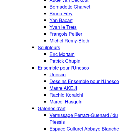
Bernadette Charvet
Bruno Frey
Yan Bacart
Yvan le Treis
François Peltier
Michel Remy-Bieth
Sculpteurs
Eric Mortain
Patrick Chupin
Ensemble pour l'Unesco
Unesco
Dessins Ensemble pour l'Unesco
Maitre AKEJI
Rachid Koraichi
Marcel Hasquin
Galeries d'art
Vernissage Perrazi-Guenard / du
Plessis
Espace Culturel Abbaye Blanche