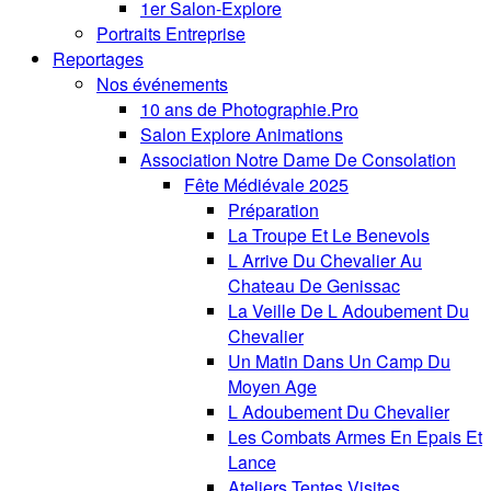
1er Salon-Explore
Portraits Entreprise
Reportages
Nos événements
10 ans de Photographie.Pro
Salon Explore Animations
Association Notre Dame De Consolation
Fête Médiévale 2025
Préparation
La Troupe Et Le Benevols
L Arrive Du Chevalier Au
Chateau De Genissac
La Veille De L Adoubement Du
Chevalier
Un Matin Dans Un Camp Du
Moyen Age
L Adoubement Du Chevalier
Les Combats Armes En Epais Et
Lance
Ateliers Tentes Visites