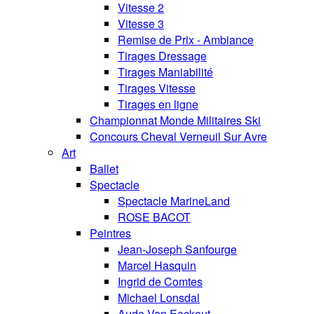
Vitesse 2
Vitesse 3
Remise de Prix - Ambiance
Tirages Dressage
Tirages Maniabilité
Tirages Vitesse
Tirages en ligne
Championnat Monde Militaires Ski
Concours Cheval Verneuil Sur Avre
Art
Ballet
Spectacle
Spectacle MarineLand
ROSE BACOT
Peintres
Jean-Joseph Sanfourge
Marcel Hasquin
Ingrid de Comtes
Michael Lonsdal
Aude Van Eeckout