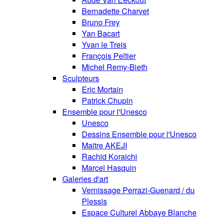
Bernadette Charvet
Bruno Frey
Yan Bacart
Yvan le Treis
François Peltier
Michel Remy-Bieth
Sculpteurs
Eric Mortain
Patrick Chupin
Ensemble pour l'Unesco
Unesco
Dessins Ensemble pour l'Unesco
Maitre AKEJI
Rachid Koraichi
Marcel Hasquin
Galeries d'art
Vernissage Perrazi-Guenard / du
Plessis
Espace Culturel Abbaye Blanche