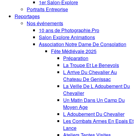
1er Salon-Explore
Portraits Entreprise
Reportages
Nos événements
10 ans de Photographie.Pro
Salon Explore Animations
Association Notre Dame De Consolation
Fête Médiévale 2025
Préparation
La Troupe Et Le Benevols
L Arrive Du Chevalier Au
Chateau De Genissac
La Veille De L Adoubement Du
Chevalier
Un Matin Dans Un Camp Du
Moyen Age
L Adoubement Du Chevalier
Les Combats Armes En Epais Et
Lance
Ateliers Tentes Visites