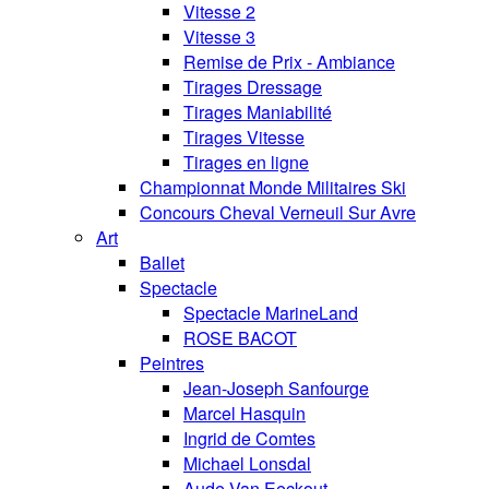
Vitesse 2
Vitesse 3
Remise de Prix - Ambiance
Tirages Dressage
Tirages Maniabilité
Tirages Vitesse
Tirages en ligne
Championnat Monde Militaires Ski
Concours Cheval Verneuil Sur Avre
Art
Ballet
Spectacle
Spectacle MarineLand
ROSE BACOT
Peintres
Jean-Joseph Sanfourge
Marcel Hasquin
Ingrid de Comtes
Michael Lonsdal
Aude Van Eeckout