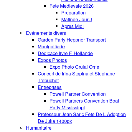
Fete Medievale 2026
Preparation
Matinee Jour J
Apres Midi
Evénements divers
Garden Party Heppner Transport
Montgolfiade
Dédicace livre F. Hollande
Expos Photos
Expo Photo Crulai Orne
Concert de Irina Stopina et Stephane
Trebuchet
Entreprises
Powell Partner Convention
Powell Partners Convention Boat
Party Mississippi
Professeur Jean Saric Fete De L Adoption
De Julia 1400px
Humanitaire