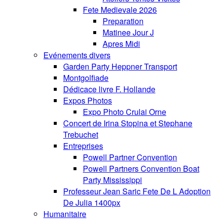
Fete Medievale 2026
Preparation
Matinee Jour J
Apres Midi
Evénements divers
Garden Party Heppner Transport
Montgolfiade
Dédicace livre F. Hollande
Expos Photos
Expo Photo Crulai Orne
Concert de Irina Stopina et Stephane
Trebuchet
Entreprises
Powell Partner Convention
Powell Partners Convention Boat
Party Mississippi
Professeur Jean Saric Fete De L Adoption
De Julia 1400px
Humanitaire