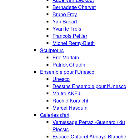
Bernadette Charvet
Bruno Frey
Yan Bacart
Yvan le Treis
François Peltier
Michel Remy-Bieth
Sculpteurs
Eric Mortain
Patrick Chupin
Ensemble pour l'Unesco
Unesco
Dessins Ensemble pour l'Unesco
Maitre AKEJI
Rachid Koraichi
Marcel Hasquin
Galeries d'art
Vernissage Perrazi-Guenard / du
Plessis
Espace Culturel Abbaye Blanche