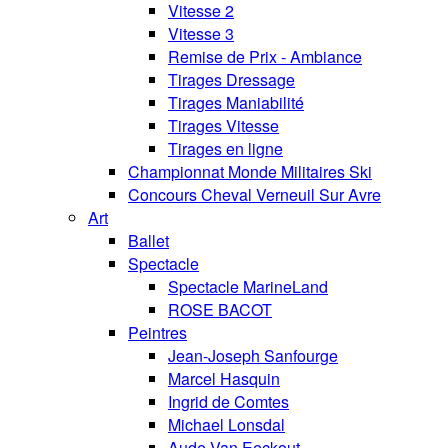
Vitesse 2
Vitesse 3
Remise de Prix - Ambiance
Tirages Dressage
Tirages Maniabilité
Tirages Vitesse
Tirages en ligne
Championnat Monde Militaires Ski
Concours Cheval Verneuil Sur Avre
Art
Ballet
Spectacle
Spectacle MarineLand
ROSE BACOT
Peintres
Jean-Joseph Sanfourge
Marcel Hasquin
Ingrid de Comtes
Michael Lonsdal
Aude Van Eeckout