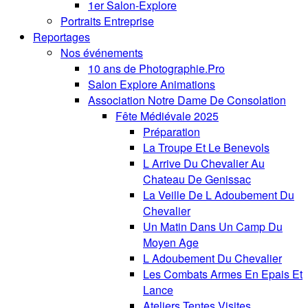
1er Salon-Explore
Portraits Entreprise
Reportages
Nos événements
10 ans de Photographie.Pro
Salon Explore Animations
Association Notre Dame De Consolation
Fête Médiévale 2025
Préparation
La Troupe Et Le Benevols
L Arrive Du Chevalier Au
Chateau De Genissac
La Veille De L Adoubement Du
Chevalier
Un Matin Dans Un Camp Du
Moyen Age
L Adoubement Du Chevalier
Les Combats Armes En Epais Et
Lance
Ateliers Tentes Visites