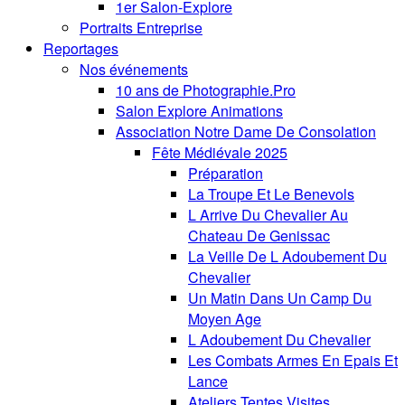
1er Salon-Explore
Portraits Entreprise
Reportages
Nos événements
10 ans de Photographie.Pro
Salon Explore Animations
Association Notre Dame De Consolation
Fête Médiévale 2025
Préparation
La Troupe Et Le Benevols
L Arrive Du Chevalier Au
Chateau De Genissac
La Veille De L Adoubement Du
Chevalier
Un Matin Dans Un Camp Du
Moyen Age
L Adoubement Du Chevalier
Les Combats Armes En Epais Et
Lance
Ateliers Tentes Visites