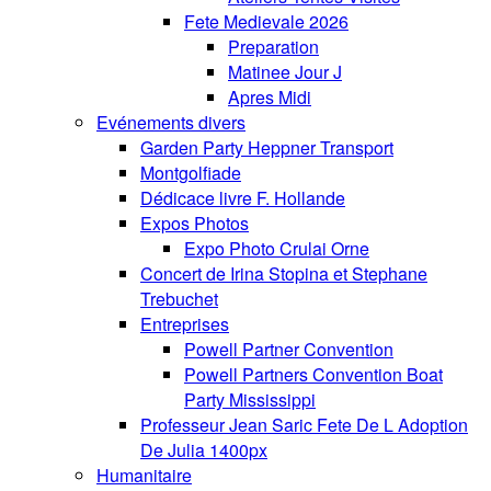
Fete Medievale 2026
Preparation
Matinee Jour J
Apres Midi
Evénements divers
Garden Party Heppner Transport
Montgolfiade
Dédicace livre F. Hollande
Expos Photos
Expo Photo Crulai Orne
Concert de Irina Stopina et Stephane
Trebuchet
Entreprises
Powell Partner Convention
Powell Partners Convention Boat
Party Mississippi
Professeur Jean Saric Fete De L Adoption
De Julia 1400px
Humanitaire