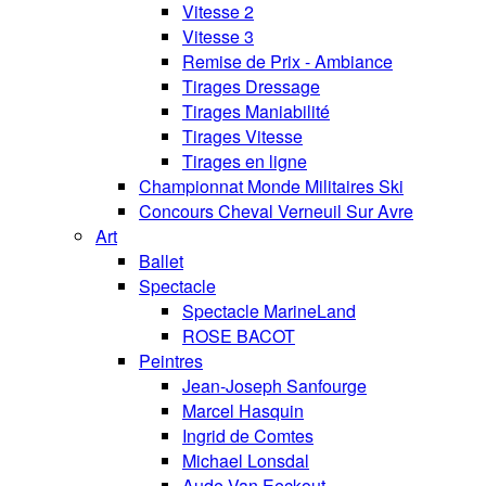
Vitesse 2
Vitesse 3
Remise de Prix - Ambiance
Tirages Dressage
Tirages Maniabilité
Tirages Vitesse
Tirages en ligne
Championnat Monde Militaires Ski
Concours Cheval Verneuil Sur Avre
Art
Ballet
Spectacle
Spectacle MarineLand
ROSE BACOT
Peintres
Jean-Joseph Sanfourge
Marcel Hasquin
Ingrid de Comtes
Michael Lonsdal
Aude Van Eeckout