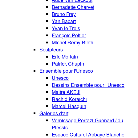
Bernadette Charvet
Bruno Frey
Yan Bacart
Yvan le Treis
François Peltier
Michel Remy-Bieth
Sculpteurs
Eric Mortain
Patrick Chupin
Ensemble pour l'Unesco
Unesco
Dessins Ensemble pour l'Unesco
Maitre AKEJI
Rachid Koraichi
Marcel Hasquin
Galeries d'art
Vernissage Perrazi-Guenard / du
Plessis
Espace Culturel Abbaye Blanche